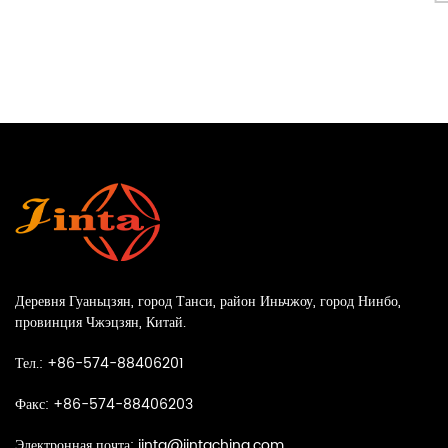
Деревня Гуаньцзян, город Танси, район Иньчжоу, город Нинбо,
провинция Чжэцзян, Китай.
Тел.: +86-574-88406201
Факс: +86-574-88406203
Электронная почта:
jinta@jintachina.com