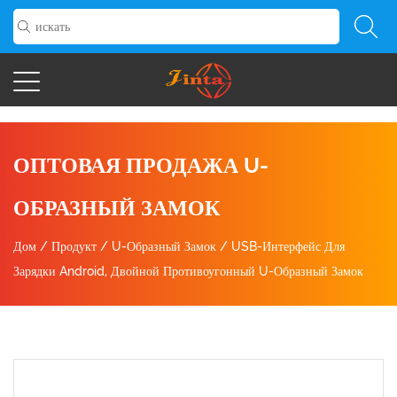
ОПТОВАЯ ПРОДАЖА U-
ОБРАЗНЫЙ ЗАМОК
Дом
/
Продукт
/
U-Образный Замок
/
USB-Интерфейс Для
Зарядки Android, Двойной Противоугонный U-Образный Замок