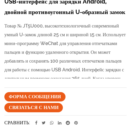
USB-интерфейс для зарядки Android,
двойной противоугонный U-образный замок
Товар № JT5U000, высокотехнологичный современный
умный U-замок длиной 25 см и шириной 15 см. Использует
мини-программу WeChat для управления отпечатками
пальцев и функцию удаленного открытия. Он может
добавлять и сохранять 100 различных отпечатков пальцев
для работы с помощью USB Android. Интерфейс зарядки с
длительным временем ожидания 365 дней. Когда уровень
заряда батареи составляет менее 20%, красные и синие
индикаторы мигают попеременно, напоминая о
ФОРМА СООБЩЕНИЯ
необходимости зарядки, с цилиндром безопасности
СВЯЗАТЬСЯ С НАМИ
высокого уровня и сочетаются с 2 ключами, убедитесь, что у
вас есть двойная защита от кражи. , доступен для
СРАВНИТЬ: