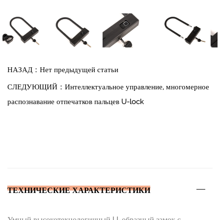
использования на различных велосипедах, мотоциклах,
детских автомобилях и т. д. Вес замка: 0,9 кг.
.(ODM по внешнему виду, цвету и так далее).
НАЗАД：Нет предыдущей статьи
СЛЕДУЮЩИЙ：Интеллектуальное управление, многомерное
распознавание отпечатков пальцев U-lock
ТЕХНИЧЕСКИЕ ХАРАКТЕРИСТИКИ
Умный высокотехнологичный U-образный замок с