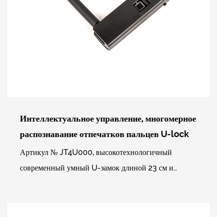
Интеллектуальное управление, многомерное
распознавание отпечатков пальцев U-lock
Артикул № JT4U000, высокотехнологичный
современный умный U-замок длиной 23 см и
шириной 19 см. Использует мини-программу
WeChat для управления отпе...