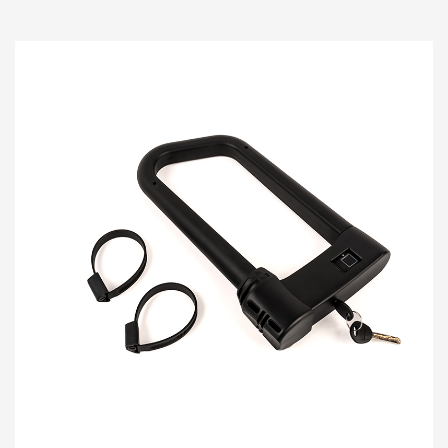
и сочетайте его с 3 стандартными ключами для
каждог...