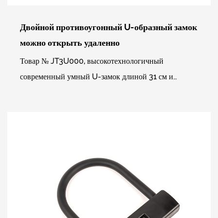
Двойной противоугонный U-образный замок
можно открыть удаленно
Товар № JT3U000, высокотехнологичный
современный умный U-замок длиной 31 см и
шириной 18 см. Использует мини-программу
WeChat для управления отпеча...