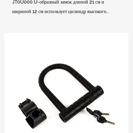
JT0U000 U-образный замок длиной 21 см и
шириной 12 см использует цилиндр высокого
уровня безопасности и сочетается с 3 стандартными
ключами для каж...