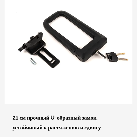
самые разные предпочтения: легкие и портативные модели для
удобства в пути, а также сверхпрочные модели для максимальной
защиты.
Инвестируйте в U-Lock, чтобы ваши вещи оставались в
безопасности. Просмотрите нашу подборку и найдите U-Lock,
который соответствует вашим потребностям в безопасности и
позволит вам с уверенностью и спокойствием отправляться в
повседневные приключения. Ваши вещи заслуживают
бескомпромиссной защиты, которую обеспечивают U-Locks.
21 см прочный U-образный замок,
устойчивый к растяжению и сдвигу