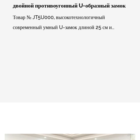
двойной противоугонный U-образный замок
Товар № JT5U000, высокотехнологичный
современный умный U-замок длиной 25 см и
шириной 15 см. Использует мини-программу
WeChat для управления отпеча...