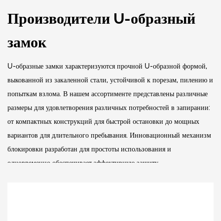
Производители U-образный
замок
U-образные замки характеризуются прочной U-образной формой,
выкованной из закаленной стали, устойчивой к порезам, пилению и
попыткам взлома. В нашем ассортименте представлены различные
размеры для удовлетворения различных потребностей в запирании:
от компактных конструкций для быстрой остановки до мощных
вариантов для длительного пребывания. Инновационный механизм
блокировки разработан для простоты использования и
одновременно обеспечивает эффективную защиту.
Откройте для себя U-образные замки с дополнительными
функциями, такими как системы запирания без ключа,
антикоррозийные покрытия и механизмы двойной блокировки для
повышения уровня безопасности. Наша коллекция удовлетворяет