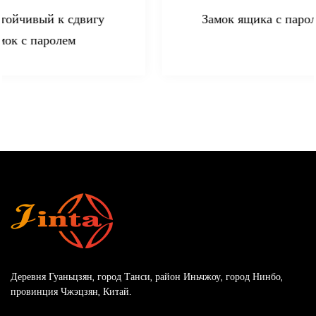
Замок ящика с паролем/дверной замок
Деревня Гуаньцзян, город Танси, район Иньчжоу, город Нинбо,
провинция Чжэцзян, Китай.