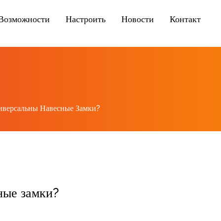
Возможности
Настроить
Новости
Контакт
иверсальны Навесные Замки?
ные замки?