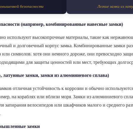
повышенной безопасности
Легкие замки из лату
пасности (например, комбинированные навесные замки)
чно используют
высокопрочные материалы, такие как нержавеющ
рочный и долговечный корпус замка. Комбинированные замки р
 или символов; хотя они немного дороже, они превосходно защи
подходящими для защиты ценностей или мест, требующих долгос
, латунные замки, замки из алюминиевого сплава)
замков
отличная устойчивость к коррозии
и обычно используются
имер, на кораблях или вблизи моря. Замки из алюминиевого спла
ля запирания велосипедов или шкафчиков малого и среднего разм
.
омышленные замки