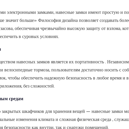
ми электронными замками, навесные замки имеют простую и п
ше значит больше»
Философия дизайна позволяет создавать бол
асова, обеспечивая чрезвычайно высокую защиту от взлома, к
еспечить в суровых условиях.
и
ством навесных замков является их
портативность
. Независим
и велосипедные тормоза, пользователям достаточно носить с соб
ок, чтобы обеспечить надежную безопасность в любое время и в
риложения, без сложностей.
ным средам
о закрытых шкафчиков для хранения вещей — навесные замки мо
мальные изменения климата и сложная физическая среда
, служа
я безопасности как внутри, так и снаружи помещений.