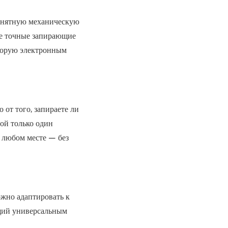
онятную механическую
ее точные запирающие
оторую электронным
о от того, запираете ли
ой только один
 любом месте — без
жно адаптировать к
щий универсальным