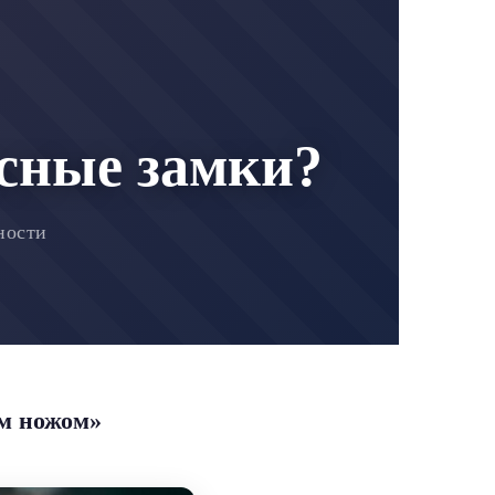
сные замки?
ности
м ножом»