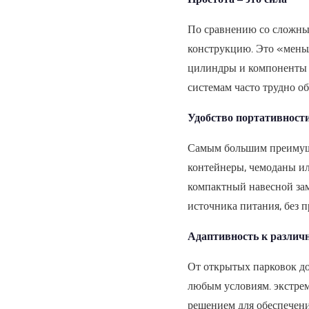
По сравнению со сложны
конструкцию. Это
«мень
цилиндры и компоненты з
системам часто трудно об
Удобство портативност
Самым большим преимуще
контейнеры, чемоданы ил
компактный навесной зам
источника питания, без п
Адаптивность к различ
От открытых парковок д
любым условиям.
экстре
решением для обеспечени