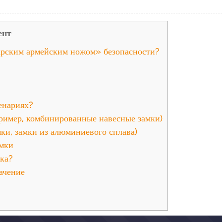
ент
рским армейским ножом» безопасности?
енариях?
ример, комбинированные навесные замки)
ки, замки из алюминиевого сплава)
мки
ка?
ачение