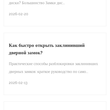
диски? Большинство Замки дис...
2026-02-27
2026-02-20
НОВОСТИ ОТРАСЛИ
Повредит ли блокировка дискового
Как быстро открыть заклинивший
тормоза мои тормозные диски или
дверной замок?
тормозную систему?
Практические способы разблокировки заклинивших
дверных замков: краткое руководство по само...
ЧИТАТЬ ДАЛЕЕ
2026-02-13
2026-02-20
НОВОСТИ ОТРАСЛИ