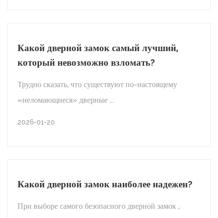
2026-02-06
НОВОСТИ ОТРАСЛИ
Как часто следует менять дверные
замки?
Какой дверной замок самый лучший,
который невозможно взломать?
Трудно сказать, что существуют по-настоящему
ЧИТАТЬ ДАЛЕЕ
«неломающиеся» дверные ...
2026-01-27
2026-01-20
НОВОСТИ ОТРАСЛИ
Какой дверной замок самый лучший,
Какой дверной замок наиболее надежен?
который невозможно взломать?
При выборе самого безопасного дверной замок ,