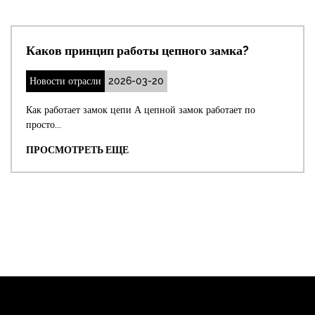
оты цепного замка?
Как отрегулироват
дверного замка?
03-20
Новости отрасли
2026-
А цепной замок работает по
Немедленное решение: отр
Самое прямое ре...
ПРОСМОТРЕТЬ ЕЩЕ