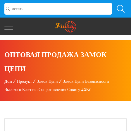
ОПТОВАЯ ПРОДАЖА ЗАМОК
ЦЕПИ
Дом
/
Продукт
/
Замок Цепи
/
Замок Цепи Безопасности
Высокого Качества Сопротивления Сдвигу 40Kn