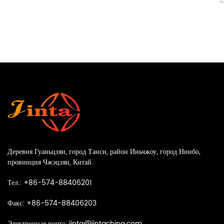
Деревня Гуаньцзян, город Танси, район Иньчжоу, город Нинбо,
провинция Чжэцзян, Китай.
Тел.: +86-574-88406201
Факс: +86-574-88406203
Электронная почта:
jinta@jintachina.com