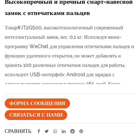
Высокопрочный и прочный смарт-навесной
замок с отпечатками пальцев
Товар#JT2GS00, высокотехнологичный современный
интеллектуальный замок, вес: 0,1 кг. Используя мини-
программу WeChat для управления отпечатками пальцев и
функцию удаленного открытия, он может добавлять и
хранить 100 различных отпечатков пальцев для работы,
использует USB-интерфейс Android для зарядки с
длинным режим ожидания в течение 365 дней. Когда
уровень заряда батареи составляет менее 20%, красный и
синий индикаторы мигают попеременно, напоминая о
ФОРМА СООБЩЕНИЯ
зарядке, диапазон использования не ограничен. (ODM по
СВЯЗАТЬСЯ С НАМИ
внешнему виду, цвету и т. д.).
СРАВНИТЬ: