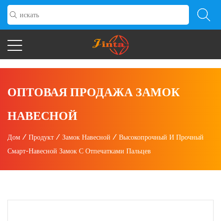
ОПТОВАЯ ПРОДАЖА ЗАМОК
НАВЕСНОЙ
Дом
/
Продукт
/
Замок Навесной
/
Высокопрочный И Прочный
Смарт-Навесной Замок С Отпечатками Пальцев